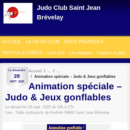
Panneau de gestion des cookies
Judo Club Saint Jean
Brévelay
ACCUEIL
LA VIE DU CLUB
INFOS PRATIQUES
PHOTOS & VIDÉOS
Livre d'or
Les équipes
Contact et plan
Le
dimanche
Accueil
28
Animation spéciale – Judo & Jeux gonflables
SEPT.
2025
Animation spéciale –
Judo & Jeux gonflables
Le
dimanche
28
sept.
2025
de 10h à 17h
Lieu :
Salle multisports de Kerfrolo
56660
Saint Jean Brévelay