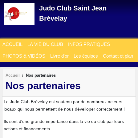
Panneau de gestion des cookies
Judo Club Saint Jean
Brévelay
ACCUEIL
LA VIE DU CLUB
INFOS PRATIQUES
PHOTOS & VIDÉOS
Livre d'or
Les équipes
Contact et plan
Accueil
Nos partenaires
Nos partenaires
Le Judo Club Brévelay est soutenu par de nombreux acteurs
locaux qui nous permettent de nous dévelloper correctement !
Ils sont d'une grande importance dans la vie du club par leurs
actions et financements.